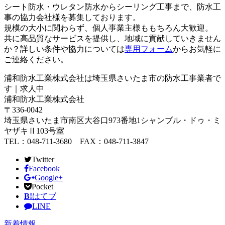
シート防水・ウレタン防水からシーリング工事まで、防水工
事の協力会社様を募集しております。
規模の大小に関わらず、個人事業主様ももちろん大歓迎。
共に高品質なサービスを提供し、地域に貢献していきません
か？詳しい条件や協力については
専用フォーム
からお気軽に
ご連絡ください。
浦和防水工業株式会社は埼玉県さいたま市の防水工事業者で
す｜求人中
浦和防水工業株式会社
〒336-0042
埼玉県さいたま市南区大谷口973番地1シャンブル・ドゥ・ミ
ヤザキⅡ103号室
TEL：048-711-3680 FAX：048-711-3847
Twitter
Facebook
Google+
Pocket
B!
はてブ
LINE
新着情報