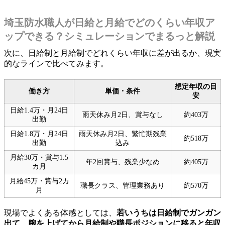
埼玉防水職人が日給と月給でどのくらい年収ア
ップできる？シミュレーションでまるっと解説
次に、日給制と月給制でどれくらい年収に差が出るか、現実
的なラインで比べてみます。
想定年収の目
働き方
単価・条件
安
日給1.4万・月24日
雨天休み月2日、賞与なし
約403万
出勤
日給1.8万・月24日
雨天休み月2日、繁忙期残業
約518万
出勤
込み
月給30万・賞与1.5
年2回賞与、残業少なめ
約405万
カ月
月給45万・賞与2カ
職長クラス、管理業務あり
約570万
月
現場でよくある体感としては、
若いうちは日給制でガンガン
出て、腕を上げてから月給制や職長ポジションに移ると年収