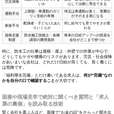
労災保険
いか
心して治療に専念できる
上限額・車通勤のガソ
埼玉は車通勤が多く、実費分
通勤手当
リン支給の有無
がそのまま差になる
配偶者・子ども1人あた
同じ給与でも育てやすさが変
家族手当
りいくらか
わる
資格支援
防水施工技能士・各種
将来の日給アップへの投資を
制度
講習の費用負担
会社がどこまで持つか
特に、防水工の仕事は屋根・屋上・外壁での作業が中心で、
どうしてもケガや腰痛のリスクがあります。労災・社会保険
があいまいな会社は、どれだけ日給が高くても、長く働くに
は危険です。
「福利厚生完備」とだけ書いてある求人は、
何が“完備”なの
かを自分の口で確認すること
が大切です。
面接や現場見学で絶対に聞くべき質問と「求人
票の裏側」を読み取る技術
賢く会社を選ぶ人ほど、面接で“お金の話”をさらっと聞き出