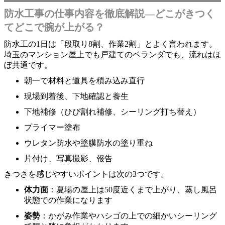
防水工事の仕事内容を徹底解説―どこがきつく
てどこで腕が上がる？
防水工の1日は「段取り8割、作業2割」とよく言われます。
埼玉のマンション屋上でも戸建てのベランダでも、流れはほ
ぼ共通です。
朝一で材料と道具を積み込み直行
現場到着後、下地確認と養生
下地補修（ひび割れ補修、シーリング打ち替え）
プライマー塗布
ウレタン防水や塗膜防水の塗り重ね
片付け、写真撮影、報告
きつさを感じやすいポイントは次の3つです。
体力面
：夏場の屋上は50度近くまで上がり、蒸し風呂
状態での作業になります
姿勢
：かがみ作業やハシゴの上での細かいシーリング