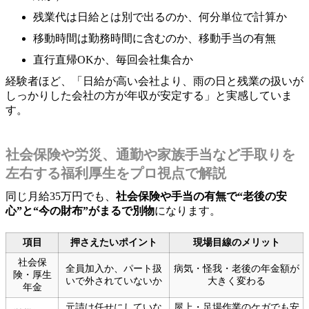
残業代は日給とは別で出るのか、何分単位で計算か
移動時間は勤務時間に含むのか、移動手当の有無
直行直帰OKか、毎回会社集合か
経験者ほど、「日給が高い会社より、雨の日と残業の扱いが
しっかりした会社の方が年収が安定する」と実感していま
す。
社会保険や労災、通勤や家族手当など手取りを
左右する福利厚生をプロ視点で解説
同じ月給35万円でも、
社会保険や手当の有無で“老後の安
心”と“今の財布”がまるで別物
になります。
項目
押さえたいポイント
現場目線のメリット
社会保
全員加入か、パート扱
病気・怪我・老後の年金額が
険・厚生
いで外されていないか
大きく変わる
年金
元請け任せにしていな
屋上・足場作業のケガでも安