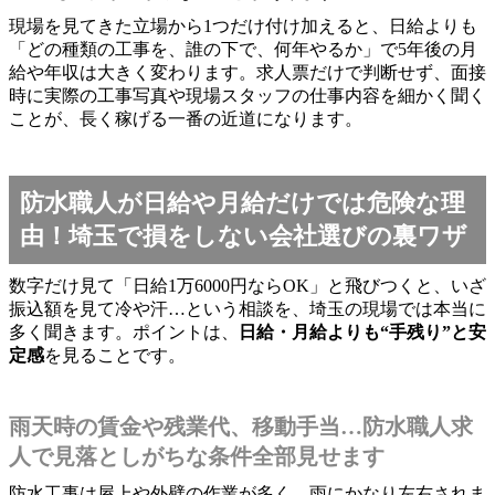
現場を見てきた立場から1つだけ付け加えると、日給よりも
「どの種類の工事を、誰の下で、何年やるか」で5年後の月
給や年収は大きく変わります。求人票だけで判断せず、面接
時に実際の工事写真や現場スタッフの仕事内容を細かく聞く
ことが、長く稼げる一番の近道になります。
防水職人が日給や月給だけでは危険な理
由！埼玉で損をしない会社選びの裏ワザ
数字だけ見て「日給1万6000円ならOK」と飛びつくと、いざ
振込額を見て冷や汗…という相談を、埼玉の現場では本当に
多く聞きます。ポイントは、
日給・月給よりも“手残り”と安
定感
を見ることです。
雨天時の賃金や残業代、移動手当…防水職人求
人で見落としがちな条件全部見せます
防水工事は屋上や外壁の作業が多く、雨にかなり左右されま