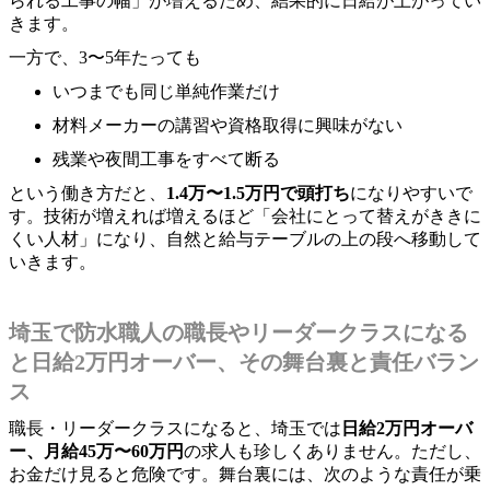
られる工事の幅」が増えるため、結果的に日給が上がってい
きます。
一方で、3〜5年たっても
いつまでも同じ単純作業だけ
材料メーカーの講習や資格取得に興味がない
残業や夜間工事をすべて断る
という働き方だと、
1.4万〜1.5万円で頭打ち
になりやすいで
す。技術が増えれば増えるほど「会社にとって替えがききに
くい人材」になり、自然と給与テーブルの上の段へ移動して
いきます。
埼玉で防水職人の職長やリーダークラスになる
と日給2万円オーバー、その舞台裏と責任バラン
ス
職長・リーダークラスになると、埼玉では
日給2万円オーバ
ー、月給45万〜60万円
の求人も珍しくありません。ただし、
お金だけ見ると危険です。舞台裏には、次のような責任が乗