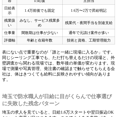
容
の応援
主担当
日給表
1.4万前後でも固定
1.6万〜2万で昇給明記
示
残業扱
みなし、サービス残業多
残業代・夜間手当を別途支給
い
め
仕事量
閑散期は仕事が少ない
通年で元請け案件が多い
評価軸
年齢と在籍年数
技術と資格、工期管理能力
表にない点で重要なのが「誰と一緒に現場に入るか」です。
同じシーリング工事でも、ただ打ち替えるだけの現場と、外
壁調査から関わる現場では、数年後の単価が変わります。現
場で測量や写真管理、発注書の確認まで触らせてもらえる会
社は、体はきつくても給料に反映されやすい傾向がありま
す。
埼玉で防水職人が日給に目がくらんで仕事選び
に失敗した残念パターン
埼玉の求人を見ていると、日給1.6万スタートや翌日振込OK