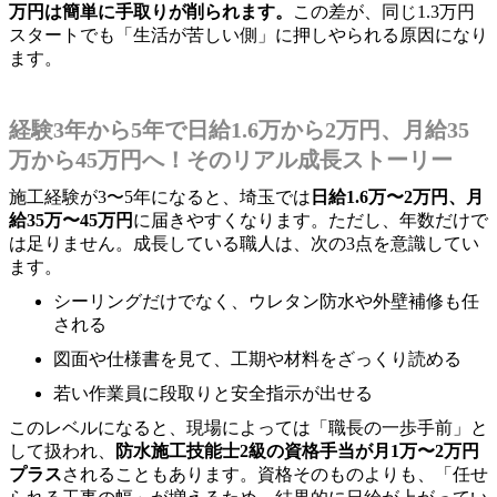
万円は簡単に手取りが削られます。
この差が、同じ1.3万円
スタートでも「生活が苦しい側」に押しやられる原因になり
ます。
経験3年から5年で日給1.6万から2万円、月給35
万から45万円へ！そのリアル成長ストーリー
施工経験が3〜5年になると、埼玉では
日給1.6万〜2万円、月
給35万〜45万円
に届きやすくなります。ただし、年数だけで
は足りません。成長している職人は、次の3点を意識してい
ます。
シーリングだけでなく、ウレタン防水や外壁補修も任
される
図面や仕様書を見て、工期や材料をざっくり読める
若い作業員に段取りと安全指示が出せる
このレベルになると、現場によっては「職長の一歩手前」と
して扱われ、
防水施工技能士2級の資格手当が月1万〜2万円
プラス
されることもあります。資格そのものよりも、「任せ