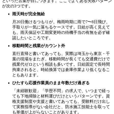
といった言葉が目につきます。ここでよくある失敗パターン
が次の3つです。
雨天時が完全無給
月20日働けるつもりが、梅雨時期に雨で7〜8日飛び、
手取りが一気に落ちるケースです。日給が高く見えて
も、雨天保証や工期変更時の待機手当の有無を必ず確
認したいところです。
移動時間と残業がカウント外
直行直帰と書いてあっても、実際は埼玉から東京・千
葉の現場をまたぎ、移動時間が長くても交通費だけで
残業代ゼロという相談も多いです。日給固定で長時間
拘束されると、時給換算では倉庫作業より低くなるこ
ともあります。
ひたすら応援作業員のまま年数だけ過ぎる
「未経験歓迎」「学歴不問」の求人で、いつまで経っ
ても下地掃除と材料運びだけというパターンです。資
格支援制度や支援と書いてあっても、受験料だけ出し
て実務指導がない会社だと、防水施工技能士を取って
も単価が上がらないことがあります。