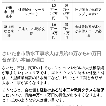
1.3
30
戸田
万〜
万〜
外壁補修・シーリ
技術勝負で単価ア
市・新
2.0万
45万
ング中心
ップしやすい
座市
円
円
1.0
25
草加市
未経験歓迎が多い
万〜
万〜
戸建て・小規模改
など東
が条件チェック必
1.4万
35万
修
部
須
円
円
さいたま市防水工事求人は月給40万から60万円
台が多い本当の理由
さいたま市は、関東の中でもマンションやビルの大規模修繕
が集まりやすいエリアです。屋上のウレタン防水や外壁の補
修、大型商業施設の防水施工など、1件ごとの工期と金額が
大きい工事が多くなります。
そうなると、会社側も
経験のある防水工や職長クラスを確保
したい
ので、月給40万〜60万円の募集が出やすくなります。
とくに次のような求人は狙い目です。