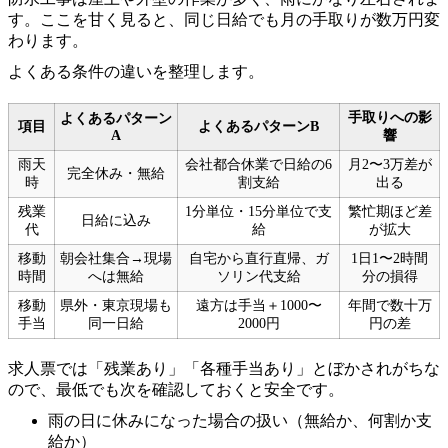
す。ここを甘く見ると、同じ日給でも月の手取りが数万円変
わります。
よくある条件の違いを整理します。
手取りへの影
よくあるパターン
項目
よくあるパターンB
A
響
雨天
会社都合休業で日給の6
月2〜3万差が
完全休み・無給
時
割支給
出る
残業
1分単位・15分単位で支
繁忙期ほど差
日給に込み
代
給
が拡大
移動
朝会社集合→現場
自宅から直行直帰、ガ
1日1〜2時間
時間
へは無給
ソリン代支給
分の損得
移動
県外・東京現場も
遠方は手当＋1000〜
年間で数十万
手当
同一日給
2000円
円の差
求人票では「残業あり」「各種手当あり」とぼかされがちな
ので、最低でも次を確認しておくと安全です。
雨の日に休みになった場合の扱い（無給か、何割か支
給か）