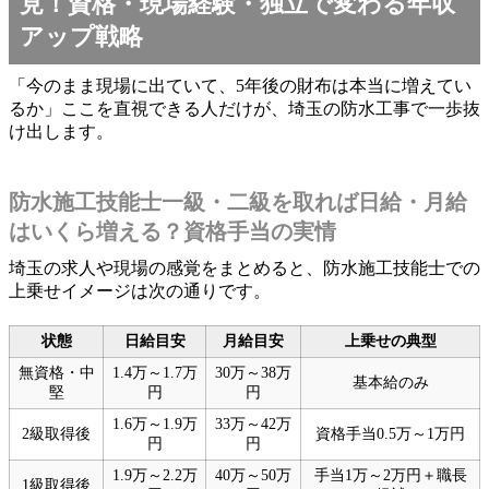
見！資格・現場経験・独立で変わる年収
アップ戦略
「今のまま現場に出ていて、5年後の財布は本当に増えてい
るか」ここを直視できる人だけが、埼玉の防水工事で一歩抜
け出します。
防水施工技能士一級・二級を取れば日給・月給
はいくら増える？資格手当の実情
埼玉の求人や現場の感覚をまとめると、防水施工技能士での
上乗せイメージは次の通りです。
状態
日給目安
月給目安
上乗せの典型
無資格・中
1.4万～1.7万
30万～38万
基本給のみ
堅
円
円
1.6万～1.9万
33万～42万
2級取得後
資格手当0.5万～1万円
円
円
1.9万～2.2万
40万～50万
手当1万～2万円＋職長
1級取得後