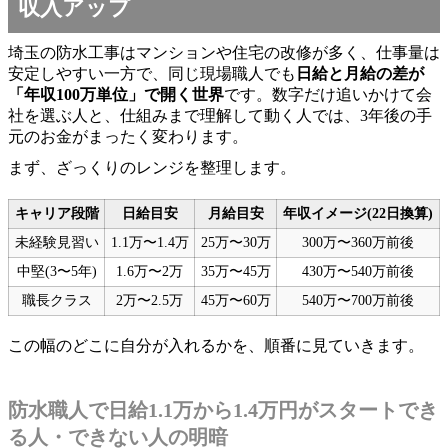
収入アップ
埼玉の防水工事はマンションや住宅の改修が多く、仕事量は
安定しやすい一方で、同じ現場職人でも
日給と月給の差が
「年収100万単位」で開く世界
です。数字だけ追いかけて会
社を選ぶ人と、仕組みまで理解して動く人では、3年後の手
元のお金がまったく変わります。
まず、ざっくりのレンジを整理します。
キャリア段階
日給目安
月給目安
年収イメージ(22日換算)
未経験見習い
1.1万〜1.4万
25万〜30万
300万〜360万前後
中堅(3〜5年)
1.6万〜2万
35万〜45万
430万〜540万前後
職長クラス
2万〜2.5万
45万〜60万
540万〜700万前後
この幅のどこに自分が入れるかを、順番に見ていきます。
防水職人で日給1.1万から1.4万円がスタートでき
る人・できない人の明暗