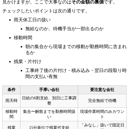
見かけますが、ここで大事なのは
その金額の裏側
です。
チェックしたいポイントは次の通りです。
雨天休工日の扱い
無給なのか、待機手当が一部出るのか
移動時間
朝の集合から現場までの移動が勤務時間に含まれ
るか
残業・片付け
工事終了後の片付け・積み込み・翌日の段取り時
間の支払い有無
条件
手厚い会社
要注意な会社
日給の6割支給、別日に工事調
雨天時
完全無給で待機
整
移動時
集合〜解散までを勤務時間扱
現場作業時間のみカウン
間
い
ト
「みなし」扱いで固定日
残業
15分単位で残業代支給