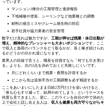
っています。
マンション1棟分の工期管理と進捗報告
下地補修や塗装、シーリングなど他業種との調整
材料の発注ミスやクレーム発生時の対応
若手社員や協力業者の安全管理
数字だけ見れば魅力ですが、
工期が押せば残業・休日出勤が
増え、精神的なプレッシャーも大きいポジション
です。ここ
で収入と負荷のバランスをどう取るかが、長く稼ぎ続けられ
るかどうかの分かれ道になります。
業界人の目線で言うと、職長を目指すなら「何でも引き受け
る」よりも、次の2点を決めておくと失敗しにくいです。
月にどれくらいまで残業・夜間を許容するか
どこから先は追加手当や工期調整を必ず相談するか
ここをあいまいにしたまま日給2万円だけを追いかけると、
「体も心もすり減って、結局やめてしまう」というケースを
何度も見てきました。逆に、このラインを自分の中で決めた
上で会社と話し合える人は、
収入も健康も両方守りながらキ