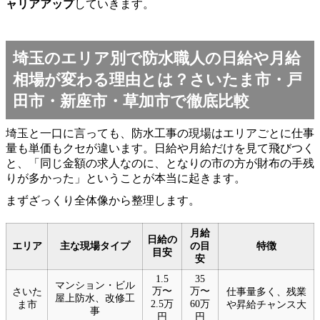
ャリアアップ
していきます。
埼玉のエリア別で防水職人の日給や月給
相場が変わる理由とは？さいたま市・戸
田市・新座市・草加市で徹底比較
埼玉と一口に言っても、防水工事の現場はエリアごとに仕事
量も単価もクセが違います。日給や月給だけを見て飛びつく
と、「同じ金額の求人なのに、となりの市の方が財布の手残
りが多かった」ということが本当に起きます。
まずざっくり全体像から整理します。
月給
日給の
エリア
主な現場タイプ
の目
特徴
目安
安
1.5
35
マンション・ビル
万〜
万〜
さいた
仕事量多く、残業
屋上防水、改修工
2.5万
60万
ま市
や昇給チャンス大
事
円
円