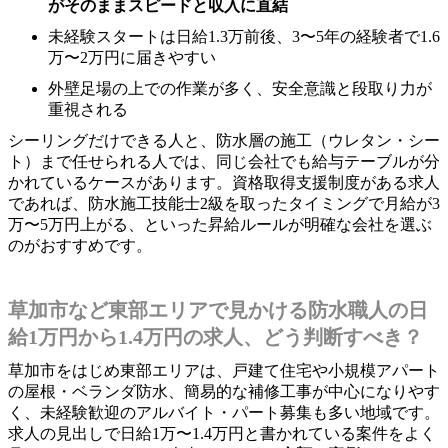
がそのままスピードと収入に直結
未経験スタートは日給1.3万前後、3〜5年の経験者で1.6
万〜2万円に届きやすい
外壁足場の上での作業が多く、安全意識と段取り力が
重視される
シーリングだけできる人と、防水層の施工（ウレタン・シー
ト）まで任せられる人では、同じ会社でも給与テーブルが分
かれているケースがあります。資格取得支援制度がある求人
であれば、防水施工技能士2級を取ったタイミングで月給が3
万〜5万円上がる、といった昇給ルールが明確な会社を選ぶ
のがおすすめです。
草加市など東部エリアで見かける防水職人の日
給1万円から1.4万円の求人、どう判断すべき？
草加市をはじめ東部エリアは、戸建て住宅や小規模アパート
の屋根・ベランダ防水、簡易的な補修工事が中心になりやす
く、未経験歓迎のアルバイト・パート募集も多い地域です。
求人の見出しで日給1万〜1.4万円と書かれている案件をよく