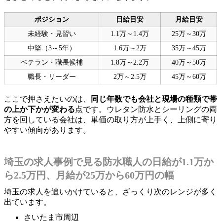
ポジション
日給目安
月給目安
未経験・見習い
1.1万～1.4万
25万～30万
中堅（3～5年）
1.6万～2万
35万～45万
ベテラン・職長候補
1.8万～2.2万
40万～50万
職長・リーダー
2万～2.5万
45万～60万
ここで押さえたいのは、
同じ年数でも会社と現場の種類で帯
の上か下かが変わる
点です。ウレタン防水とシーリングの両
方を回している会社は、単価の取り方が上手く、上側に寄り
やすい傾向があります。
埼玉の求人事例で見る防水職人の日給が1.1万か
ら2.5万円、月給が25万から60万円の幅
埼玉の求人を追いかけていると、ざっくり次のレンジが多く
出ています。
さいたま市周辺