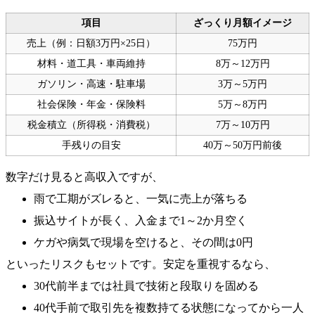
項目
ざっくり月額イメージ
売上（例：日額3万円×25日）
75万円
材料・道工具・車両維持
8万～12万円
ガソリン・高速・駐車場
3万～5万円
社会保険・年金・保険料
5万～8万円
税金積立（所得税・消費税）
7万～10万円
手残りの目安
40万～50万円前後
数字だけ見ると高収入ですが、
雨で工期がズレると、一気に売上が落ちる
振込サイトが長く、入金まで1～2か月空く
ケガや病気で現場を空けると、その間は0円
といったリスクもセットです。安定を重視するなら、
30代前半までは社員で技術と段取りを固める
40代手前で取引先を複数持てる状態になってから一人