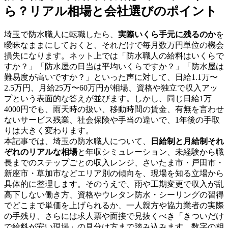
ら？リアル相場と会社選びのポイント
埼玉で防水職人に転職したら、
実際いくら手元に残るのか
を
曖昧なままにしておくと、それだけで毎月数万円単位の機会
損失になります。ネット上では「防水職人の給料はいくらで
すか？」「防水屋の日当は平均いくらですか？」「防水屋は
難易度が高いですか？」といった声に対して、日給1.1万〜
2.5万円、月給25万〜60万円が相場、資格や独立で収入アッ
プという表面的な答えが並びます。しかし、同じ日給1万
4000円でも、雨天時の扱い、移動時間の賃金、有無を言わせ
ないサービス残業、社会保険や手当の違いで、1年後の手取
りは大きく変わります。
本記事では、埼玉の防水職人について、
日給制と月給制それ
ぞれのリアルな相場
と年収シミュレーション、未経験から職
長までのステップごとの収入レンジ、さいたま市・戸田市・
新座市・草加市などエリア別の傾向を、現場を知る立場から
具体的に整理します。そのうえで、雨や工期変更で収入が乱
高下しない働き方、資格やウレタン防水・シーリングの習得
でどこまで単価を上げられるか、一人親方や協力業者の実際
の手残り、さらには求人票や面接で見抜くべき「きついだけ
で給料が安い現場」の見分け方まで踏み込みます。数字の相