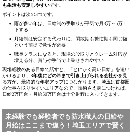
も生活も安定しやすい
です。
ポイントは次の3つです。
雨が多い年は、日給制の手取りが平気で月3万～5万上
下する
月給制は安定する代わりに、閑散期も繁忙期も同じ額
という前提で覚悟が必要
職長クラスになると、現場の段取りとクレーム対応が
増える分、賞与や手当で上乗せされやすい
現場経験のある目線で話すと、「とにかく高い日給」を追い
かけるより、
3年後にどの帯まで引き上げられる会社か
を見
る方が、最終的な年収アップにつながります。埼玉は首都圏
の仕事を取りやすいエリアなので、技術さえ身につければ、
日給2万円台・月給50万円台は十分射程に入ってきます。
未経験でも経験者でも防水職人の日給や
月給はここまで違う！埼玉エリアで賢く