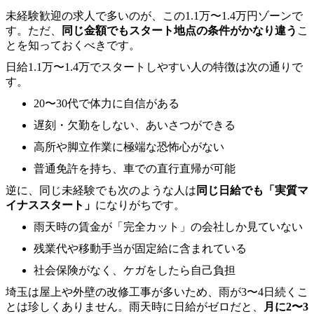
未経験歓迎の求人で多いのが、この1.1万〜1.4万円ゾーンで
す。ただ、
同じ金額でもスタート地点の条件がかなり違う
こ
とを知っておくべきです。
日給1.1万〜1.4万でスタートしやすい人の特徴は次の通りで
す。
20〜30代で体力に自信がある
遅刻・欠勤をしない、あいさつができる
高所や脚立作業に極端な恐怖心がない
普通免許を持ち、車での直行直帰が可能
逆に、同じ未経験でも次のような人は
同じ日給でも「実質マ
イナススタート」
になりがちです。
雨天時の賃金が「完全カット」の会社しか見ていない
残業代や移動手当が固定給に含まれている
社会保険がなく、ケガをしたら自己負担
埼玉は屋上や外壁の改修工事が多いため、雨が3〜4日続くこ
とは珍しくありません。雨天時に日給がゼロだと、
月に2〜3