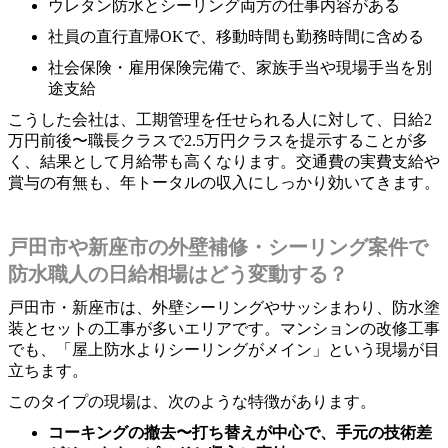
ウレタン防水とシーリング両方の仕事内容がある
社員の直行直帰OKで、移動時間も勤務時間に含める
社会保険・雇用保険完備で、家族手当や現場手当を別
途支給
こうした会社は、工期管理を任せられる人に対して、日給2
万円前後〜職長クラスで2.5万円クラスを提示することが多
く、結果として月給帯も高くなります。交通費の実費支給や
賞与の有無も、年トータルの収入にしっかり効いてきます。
戸田市や新座市の外壁補修・シーリング案件で
防水職人の日給相場はどう変動する？
戸田市・新座市は、外壁シーリングやサッシまわり、防水塗
装とセットの工事が多いエリアです。マンションの改修工事
でも、「屋上防水よりシーリングがメイン」という現場が目
立ちます。
このタイプの現場は、次のような特徴があります。
コーキングの撤去〜打ち替えが中心で、手元の技術差