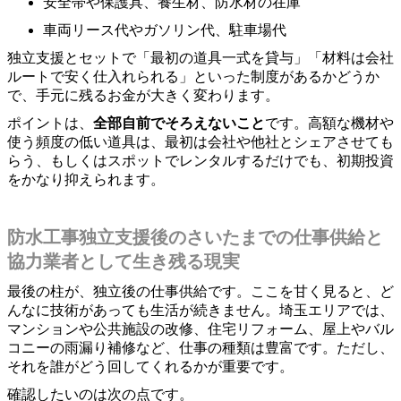
安全帯や保護具、養生材、防水材の在庫
車両リース代やガソリン代、駐車場代
独立支援とセットで「最初の道具一式を貸与」「材料は会社
ルートで安く仕入れられる」といった制度があるかどうか
で、手元に残るお金が大きく変わります。
ポイントは、
全部自前でそろえないこと
です。高額な機材や
使う頻度の低い道具は、最初は会社や他社とシェアさせても
らう、もしくはスポットでレンタルするだけでも、初期投資
をかなり抑えられます。
防水工事独立支援後のさいたまでの仕事供給と
協力業者として生き残る現実
最後の柱が、独立後の仕事供給です。ここを甘く見ると、ど
んなに技術があっても生活が続きません。埼玉エリアでは、
マンションや公共施設の改修、住宅リフォーム、屋上やバル
コニーの雨漏り補修など、仕事の種類は豊富です。ただし、
それを誰がどう回してくれるかが重要です。
確認したいのは次の点です。