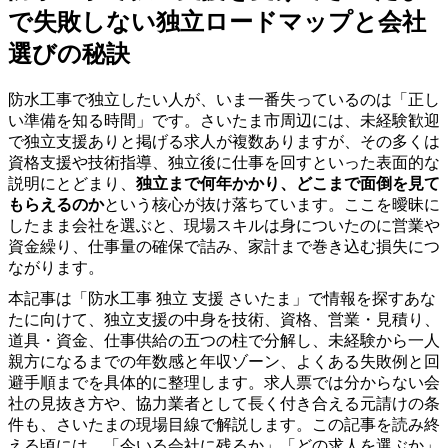
で失敗しない独立ロードマップと会社
選びの秘訣
防水工事で独立したい人が、いま一番失っているのは「正し
い準備を知る時間」です。さいたま市周辺には、未経験歓迎
で独立支援ありと掲げる求人が複数ありますが、その多くは
資格支援や技術指導、独立後に仕事を回すといった表面的な
説明にとどまり、
独立まで何年かかり、どこまで面倒を見て
もらえるのか
という核心が抜け落ちています。ここを曖昧に
したまま会社を選ぶと、現場スキルは身についたのに営業や
資金繰り、仕事量の確保で詰み、家計まで巻き込む損失につ
ながります。
本記事は「防水工事 独立 支援 さいたま」で情報を探すあな
たに向けて、独立支援の中身を技術、資格、営業・見積り、
道具・資金、仕事供給の五つの柱で分解し、未経験から一人
親方になるまでの年数感と年収ゾーン、よくある失敗例と回
避手順までを具体的に整理します。求人票では分からない会
社の見抜き方や、協力業者として長く付き合える元請けの条
件も、さいたまの現場目線で解説します。この記事を読み終
える頃には、「今いる会社に残るか」「どの求人を選ぶか」