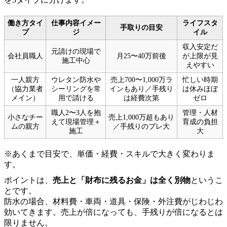
働き方タイ
仕事内容イメー
ライフスタ
手取りの目安
プ
ジ
イル
収入安定だ
元請けの現場で
会社員職人
月25〜40万前後
が上限が見
施工中心
えやすい
一人親方
ウレタン防水や
売上700〜1,000万ラ
忙しい時期
（協力業者
シーリングを常
インもあり／手残り
は休みほぼ
メイン）
用で請ける
は経費次第
ゼロ
職人2〜3人を抱
管理・人材
小さなチー
売上1,000万超もあり
えて現場管理＋
育成の負担
ムの親方
／手残りのブレ大
施工
大
※あくまで目安で、単価・経費・スキルで大きく変わりま
す。
ポイントは、
売上と「財布に残るお金」は全く別物
というこ
とです。
防水の場合、材料費・車両・道具・保険・外注費がじわじわ
効いてきます。売上が倍になっても、手残りが倍になるとは
限りません。