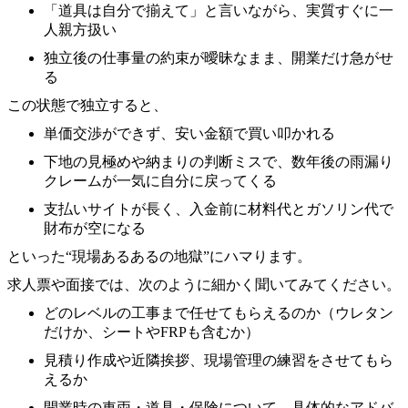
「道具は自分で揃えて」と言いながら、実質すぐに一
人親方扱い
独立後の仕事量の約束が曖昧なまま、開業だけ急がせ
る
この状態で独立すると、
単価交渉ができず、安い金額で買い叩かれる
下地の見極めや納まりの判断ミスで、数年後の雨漏り
クレームが一気に自分に戻ってくる
支払いサイトが長く、入金前に材料代とガソリン代で
財布が空になる
といった“現場あるあるの地獄”にハマります。
求人票や面接では、次のように細かく聞いてみてください。
どのレベルの工事まで任せてもらえるのか（ウレタン
だけか、シートやFRPも含むか）
見積り作成や近隣挨拶、現場管理の練習をさせてもら
えるか
開業時の車両・道具・保険について、具体的なアドバ