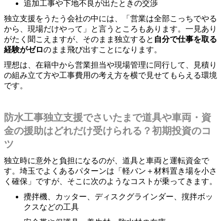
追加工事や下地不良が出たときの交渉
独立支援をうたう会社の中には、「営業は全部こっちでやる
から、現場だけやって」と言うところもあります。一見あり
がたく聞こえますが、そのまま独立すると
自分で仕事を取る
経験がゼロ
のまま飛び出すことになります。
理想は、在籍中から営業担当や現場管理に同行して、見積り
の組み立て方や工事費用の考え方を横で見せてもらえる環境
です。
防水工事独立支援でさいたまで道具や車両・資
金の援助はどれだけ受けられる？初期投資のコ
ツ
独立時に意外と負担になるのが、道具と車両と運転資金で
す。埼玉でよくあるパターンは「軽バン＋材料置き場を小さ
く確保」ですが、そこに次のようなコストが乗ってきます。
攪拌機、カッター、ディスクグラインダー、撹拌ボッ
クスなどの工具