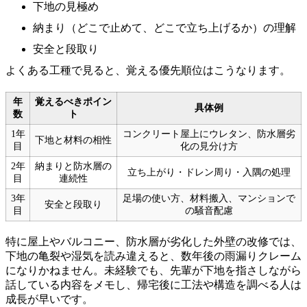
下地の見極め
納まり（どこで止めて、どこで立ち上げるか）の理解
安全と段取り
よくある工種で見ると、覚える優先順位はこうなります。
年
覚えるべきポイン
具体例
数
ト
1年
コンクリート屋上にウレタン、防水層劣
下地と材料の相性
目
化の見分け方
2年
納まりと防水層の
立ち上がり・ドレン周り・入隅の処理
目
連続性
3年
足場の使い方、材料搬入、マンションで
安全と段取り
目
の騒音配慮
特に屋上やバルコニー、防水層が劣化した外壁の改修では、
下地の亀裂や湿気を読み違えると、数年後の雨漏りクレーム
になりかねません。未経験でも、先輩が下地を指さしながら
話している内容をメモし、帰宅後に工法や構造を調べる人は
成長が早いです。