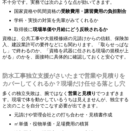
不十分です。実務では次のような点が効いてきます。
国家資格や民間資格の
受験費用・講習費用の負担割合
学科・実技の対策を先輩がみてくれるか
取得後に
現場単価や月給にどう反映されるか
資格は、公共工事や大規模修繕の元請けからの信頼、保険加
入、建設業許可の要件などにも関わります。「取らせっぱな
し」で終わるのか、「資格を武器に任される現場の規模が上
がる」のかを、面接時に具体的に確認しておくと安心です。
防水工事独立支援がさいたまで営業や見積りを
カバーしてくれるか？現場だけ任せる落とし穴
多くの独立失敗は、腕ではなく
営業と見積り
でつまずきま
す。現場で体を動かしているうちは見えませんが、独立する
と次のことを自分でこなす必要が出てきます。
元請けや管理会社との打ち合わせ・見積書作成
㎡単価・役物単価・足場費用の積算