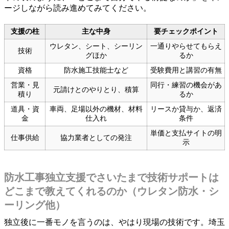
ージしながら読み進めてみてください。
支援の柱
主な中身
要チェックポイント
ウレタン、シート、シーリン
一通りやらせてもらえ
技術
グほか
るか
資格
防水施工技能士など
受験費用と講習の有無
営業・見
同行・練習の機会があ
元請けとのやりとり、積算
積り
るか
道具・資
車両、足場以外の機材、材料
リースか貸与か、返済
金
仕入れ
条件
単価と支払サイトの明
仕事供給
協力業者としての発注
示
防水工事独立支援でさいたまで技術サポートは
どこまで教えてくれるのか（ウレタン防水・シ
ーリング他）
独立後に一番モノを言うのは、やはり現場の技術です。埼玉