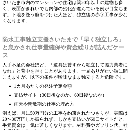
さいたま市内のマンションや住宅は築20年以上の建物も多
く、表面がきれいでも内部の劣化が進んでいる例が目立ちま
す。下地を疑う癖をつけた人ほど、独立後の赤字工事が少な
くなります。
防水工事独立支援さいたまで「早く独立しろ」
と急かされ仕事量確保や資金繰りが詰んだケー
ス
人手不足の会社ほど、「道具は貸すから独立して協力業者に
なれ」と背中を押すことがあります。一見ありがたい話に聞
こえますが、以下の条件が曖昧なまま独立すると危険です。
1カ月あたりの発注予定金額
支払サイト（30日後なのか、60日後なのか）
雨天や閑散期の仕事の埋め方
例えば、月に50万円分の工事を約束されたつもりが、実際は
20〜30万円しか振られず、しかも支払いが60日サイトだと、
手元資金は一気に苦しくなります。材料費やガソリン代、社