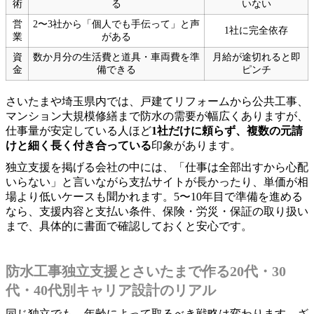
術
る
いない
営
2〜3社から「個人でも手伝って」と声
1社に完全依存
業
がある
資
数か月分の生活費と道具・車両費を準
月給が途切れると即
金
備できる
ピンチ
さいたまや埼玉県内では、戸建てリフォームから公共工事、
マンション大規模修繕まで防水の需要が幅広くありますが、
仕事量が安定している人ほど
1社だけに頼らず、複数の元請
けと細く長く付き合っている
印象があります。
独立支援を掲げる会社の中には、「仕事は全部出すから心配
いらない」と言いながら支払サイトが長かったり、単価が相
場より低いケースも聞かれます。5〜10年目で準備を進める
なら、支援内容と支払い条件、保険・労災・保証の取り扱い
まで、具体的に書面で確認しておくと安心です。
防水工事独立支援とさいたまで作る20代・30
代・40代別キャリア設計のリアル
同じ独立でも、年齢によって取るべき戦略は変わります。ざ