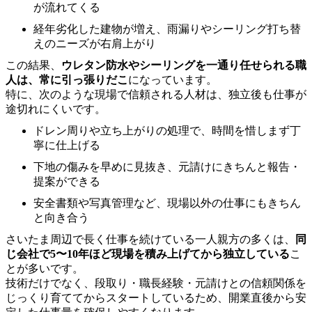
が流れてくる
経年劣化した建物が増え、雨漏りやシーリング打ち替
えのニーズが右肩上がり
この結果、
ウレタン防水やシーリングを一通り任せられる職
人は、常に引っ張りだこ
になっています。
特に、次のような現場で信頼される人材は、独立後も仕事が
途切れにくいです。
ドレン周りや立ち上がりの処理で、時間を惜しまず丁
寧に仕上げる
下地の傷みを早めに見抜き、元請けにきちんと報告・
提案ができる
安全書類や写真管理など、現場以外の仕事にもきちん
と向き合う
さいたま周辺で長く仕事を続けている一人親方の多くは、
同
じ会社で5〜10年ほど現場を積み上げてから独立している
こ
とが多いです。
技術だけでなく、段取り・職長経験・元請けとの信頼関係を
じっくり育ててからスタートしているため、開業直後から安