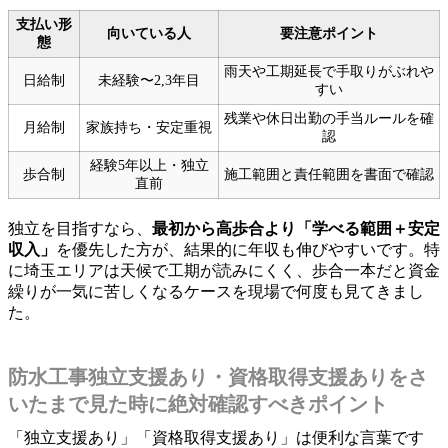
支払い形
向いている人
要注意ポイント
態
雨天や工期延長で手取りがぶれや
日給制
未経験〜2,3年目
すい
残業や休日出勤の手当ルールを確
月給制
家族持ち・安定重視
認
経験5年以上・独立
歩合制
施工範囲と責任範囲を書面で確認
直前
独立を目指すなら、
最初から高歩合より「学べる範囲＋安定
収入」
を優先した方が、結果的に年収も伸びやすいです。特
に埼玉エリアは天候で工期が読みにくく、歩合一本だと資金
繰りが一気に苦しくなるケースを現場で何度も見てきまし
た。
防水工事独立支援あり・資格取得支援ありをさ
いたまで見た時に絶対確認すべきポイント
「独立支援あり」「資格取得支援あり」は便利な言葉です