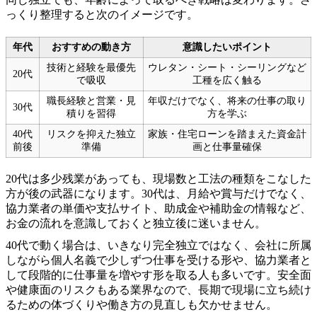
っくり整理すると次のイメージです。
年代
おすすめの動き方
意識したいポイント
技術と経験を最優先
ウレタン・シート・シーリングなど
20代
で吸収
工種を広く触る
職長経験と営業・見
年収だけでなく、将来の仕事の取り
30代
積りを習得
方を学ぶ
40代
リスクを抑えた独立
家族・住宅ローンを踏まえた資金計
前後
準備
画と仕事量確保
20代は多少残業があっても、現場数と工法の種類をこなした
方が後の武器になります。30代は、月給や賞与だけでなく、
協力業者の単価や支払サイト、助成金や補助金の情報など、
お金の流れを意識しておくと独立後に迷いません。
40代で動く場合は、いきなり完全独立ではなく、会社に所属
しながら個人名義で少しずつ仕事を受ける形や、協力業者と
して段階的に仕事量を増やす形を取る人も多いです。安全面
や健康面のリスクもある業界なので、長期で現場に立ち続け
るための体づくりや働き方の見直しも欠かせません。