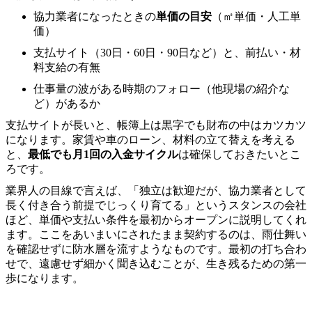
協力業者になったときの
単価の目安
（㎡単価・人工単
価）
支払サイト（30日・60日・90日など）と、前払い・材
料支給の有無
仕事量の波がある時期のフォロー（他現場の紹介な
ど）があるか
支払サイトが長いと、帳簿上は黒字でも財布の中はカツカツ
になります。家賃や車のローン、材料の立て替えを考える
と、
最低でも月1回の入金サイクル
は確保しておきたいとこ
ろです。
業界人の目線で言えば、「独立は歓迎だが、協力業者として
長く付き合う前提でじっくり育てる」というスタンスの会社
ほど、単価や支払い条件を最初からオープンに説明してくれ
ます。ここをあいまいにされたまま契約するのは、雨仕舞い
を確認せずに防水層を流すようなものです。最初の打ち合わ
せで、遠慮せず細かく聞き込むことが、生き残るための第一
歩になります。