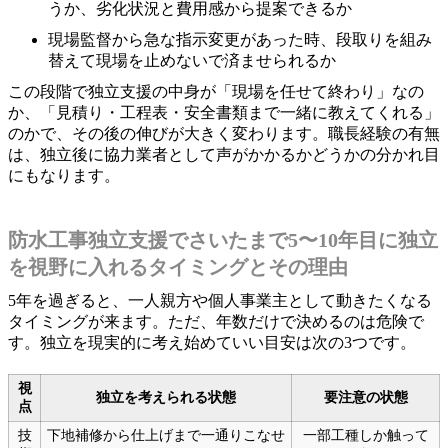
うか、劣化状況と費用感から提案できるか
現場監督から急な指示変更があった時、段取りを組み
替えて現場を止めないで済ませられるか
この段階で独立支援の中身が「現場を任せて終わり」なの
か、「見積り・工程表・安全書類まで一緒に教えてくれる」
のかで、その後の伸びが大きく変わります。職長経験の有無
は、独立後に協力業者として声がかかるかどうかの分かれ目
にもなります。
防水工事独立支援でさいたまで5〜10年目に独立
を視野に入れるタイミングとその理由
5年を過ぎると、一人親方や個人事業主として動きたくなる
タイミングが来ます。ただ、年数だけで決めるのは危険で
す。独立を現実的に考え始めていい目安は次の3つです。
視
独立を考えられる状態
要注意の状態
点
技
下地補修から仕上げまで一通りこなせ
一部工種しか触って