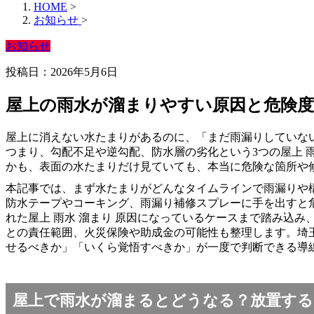
HOME
>
お知らせ
>
お知らせ
投稿日：2026年5月6日
屋上の雨水が溜まりやすい原因と危険度
屋上に消えない水たまりがあるのに、「まだ雨漏りしていな
つまり、勾配不足や逆勾配、防水層の劣化という3つの屋上 
かも、表面の水たまりだけ見ていても、本当に危険な箇所や
本記事では、まず水たまりがどんなタイムラインで雨漏りや構
防水テープやコーキング、雨漏り補修スプレーに手を出すと
れた屋上 雨水 溜まり 原因になっているケースまで踏み込
との責任範囲、火災保険や助成金の可能性も整理します。埼
せるべきか」「いくら覚悟すべきか」が一度で判断できる導
屋上で雨水が溜まるとどうなる？放置する