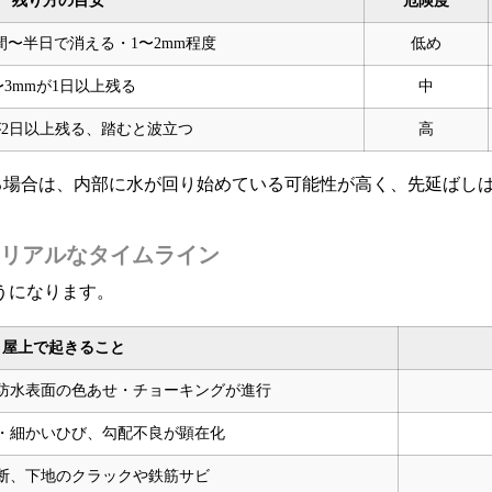
残り方の目安
危険度
間〜半日で消える・1〜2mm程度
低め
〜3mmが1日以上残る
中
が2日以上残る、踏むと波立つ
高
る場合は、内部に水が回り始めている可能性が高く、先延ばし
リアルなタイムライン
うになります。
屋上で起きること
防水表面の色あせ・チョーキングが進行
・細かいひび、勾配不良が顕在化
断、下地のクラックや鉄筋サビ