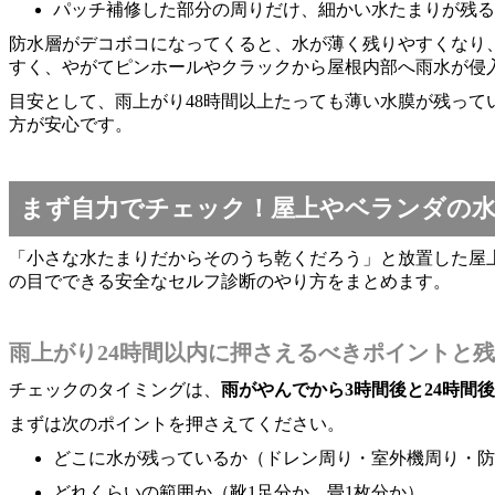
パッチ補修した部分の周りだけ、細かい水たまりが残る
防水層がデコボコになってくると、水が薄く残りやすくなり
すく、やがてピンホールやクラックから屋根内部へ雨水が侵
目安として、雨上がり48時間以上たっても薄い水膜が残っ
方が安心です。
まず自力でチェック！屋上やベランダの
「小さな水たまりだからそのうち乾くだろう」と放置した屋
の目でできる安全なセルフ診断のやり方をまとめます。
雨上がり24時間以内に押さえるべきポイントと
チェックのタイミングは、
雨がやんでから3時間後と24時間後
まずは次のポイントを押さえてください。
どこに水が残っているか（ドレン周り・室外機周り・防
どれくらいの範囲か（靴1足分か、畳1枚分か）