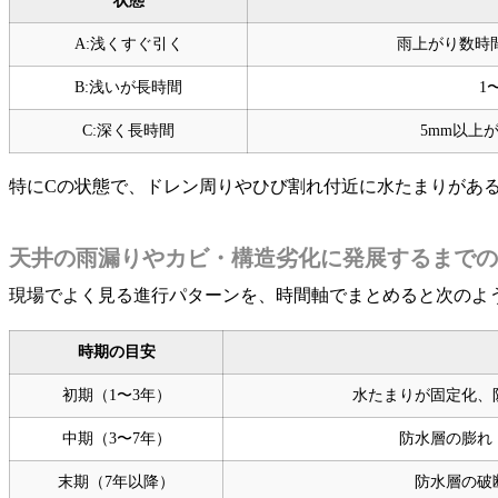
状態
A:浅くすぐ引く
雨上がり数時
B:浅いが長時間
1
C:深く長時間
5mm以上
特にCの状態で、ドレン周りやひび割れ付近に水たまりがあ
天井の雨漏りやカビ・構造劣化に発展するまでの
現場でよく見る進行パターンを、時間軸でまとめると次のよ
時期の目安
初期（1〜3年）
水たまりが固定化、
中期（3〜7年）
防水層の膨れ
末期（7年以降）
防水層の破