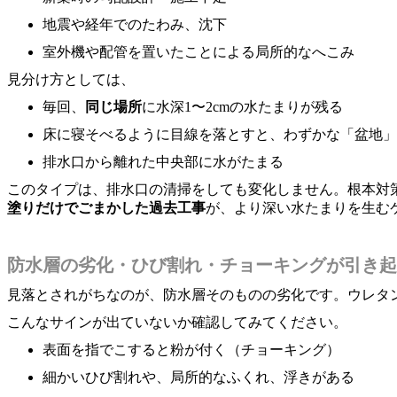
地震や経年でのたわみ、沈下
室外機や配管を置いたことによる局所的なへこみ
見分け方としては、
毎回、
同じ場所
に水深1〜2cmの水たまりが残る
床に寝そべるように目線を落とすと、わずかな「盆地」
排水口から離れた中央部に水がたまる
このタイプは、排水口の清掃をしても変化しません。根本対
塗りだけでごまかした過去工事
が、より深い水たまりを生む
防水層の劣化・ひび割れ・チョーキングが引き起こ
見落とされがちなのが、防水層そのものの劣化です。ウレタ
こんなサインが出ていないか確認してみてください。
表面を指でこすると粉が付く（チョーキング）
細かいひび割れや、局所的なふくれ、浮きがある