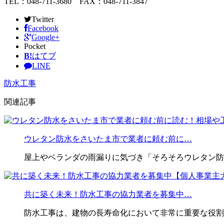
TEL：048-711-3680 FAX：048-711-3847
Twitter
Facebook
Google+
Pocket
B!
はてブ
LINE
防水工事
関連記事
ウレタン防水をさいたま市で業者に頼む前に…
屋上やベランダの雨漏りに気づき「そろそろウレタン防
共に築く未来！防水工事の協力業者を募集中…
防水工事は、建物の長寿命化において非常に重要な役割