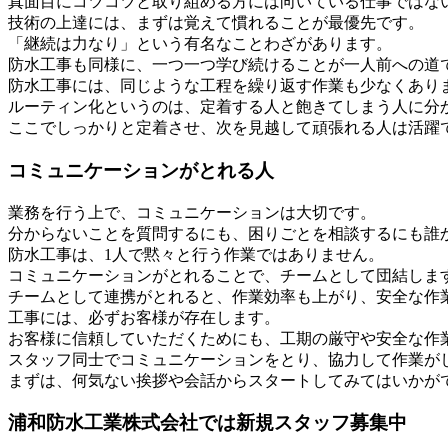
真面目にコツコツと取り組める方には向いている仕事ではな
技術の上達には、まずは覚えて慣れることが最優先です。
「継続は力なり」という有名なことわざがあります。
防水工事も同様に、一つ一つ学び続けることが一人前への道
防水工事には、同じような工程を繰り返す作業も少なくあり
ルーティン化というのは、定着する人と飽きてしまう人に分
ここでしっかりと定着させ、次を見越して頑張れる人は活躍
コミュニケーションがとれる人
業務を行う上で、コミュニケーションは大切です。
分からないことを質問するにも、困りごとを相談するにも誰
防水工事は、1人で黙々と行う作業ではありません。
コミュニケーションがとれることで、チームとして団結しま
チームとして連携がとれると、作業効率も上がり、安全な作
工事には、必ずお客様が存在します。
お客様に信頼していただくためにも、工期の厳守や安全な作
スタッフ同士でコミュニケーションをとり、協力して作業が
まずは、何気ない挨拶や会話からスタートしてみてはいかが
浦和防水工業株式会社では新規スタッフ募集中