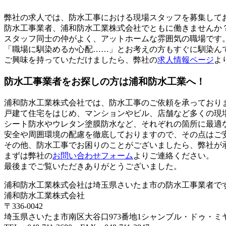
弊社の求人では、防水工事における現場スタッフを募集して
防水工事業者、浦和防水工業株式会社でともに働きませんか
スタッフ同士の仲がよく、アットホームな雰囲気の職場です
「職場に馴染めるか心配……」とお考えの方もすぐに馴染ん
ご興味を持っていただけましたら、弊社の
求人情報ページ
よ
防水工事業者をお探しの方は浦和防水工業へ！
浦和防水工業株式会社では、防水工事のご依頼を承っており
戸建て住宅をはじめ、マンションやビル、店舗など多くの現
シート防水やウレタン塗膜防水など、それぞれの箇所に最適
安全や周囲環境の配慮を徹底しておりますので、その点はご
その他、防水工事でお困りのことがございましたら、弊社が
まずは弊社の
お問い合わせフォーム
よりご連絡ください。
最後までご覧いただきありがとうございました。
浦和防水工業株式会社は埼玉県さいたま市の防水工事業者で
浦和防水工業株式会社
〒336-0042
埼玉県さいたま市南区大谷口973番地1シャンブル・ドゥ・ミヤ