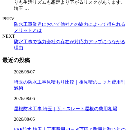
りも生活リズムも想定より下がるリスクがあります。
埼玉 …
PREV
防水工事業界において他社との協力によって得られる
メリットとは
NEXT
防水工事で協力会社の存在が対応力アップにつながる
理由
最近の投稿
2026/08/07
埼玉の防水工事見積もり比較｜相見積のコツと費用削
減術
2026/08/06
屋根防水工事 埼玉｜瓦・スレート屋根の費用相場
2026/08/05
FRP防水 埼玉｜工事費用30～50万円と耐用年数15年の